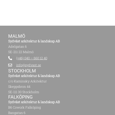
MALMÖ
Sydväst arkitektur & landskap AB
Adelgatan 6
SE-211 22 Malmö
(+46) 040 – 660 12 40
info@sydvast.se
STOCKHOLM
Sydväst arkitektur & landskap AB
c/o Kaminsky Arkitektur
Skeppsbron 44
SE-111 30 Stockholm
FALKÖPING
Sydväst arkitektur & landskap AB
B6 Cowork Falköping
Bangatan 6