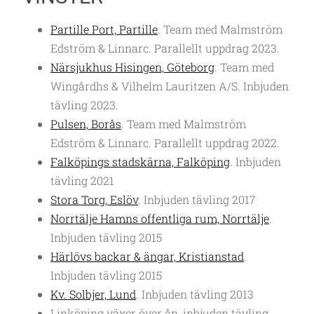
Partille Port, Partille
. Team med Malmström
Edström & Linnarc. Parallellt uppdrag 2023.
Närsjukhus Hisingen, Göteborg
. Team med
Wingårdhs & Vilhelm Lauritzen A/S. Inbjuden
tävling 2023.
Pulsen, Borås
. Team med Malmström
Edström & Linnarc. Parallellt uppdrag 2022.
Falköpings stadskärna, Falköping
. Inbjuden
tävling 2021
Stora Torg, Eslöv
. Inbjuden tävling 2017
Norrtälje Hamns offentliga rum, Norrtälje
.
Inbjuden tävling 2015
Härlövs backar & ängar, Kristianstad
.
Inbjuden tävling 2015
Kv. Solbjer, Lund
. Inbjuden tävling 2013
Linköping växer över ån, inbjuden tävling