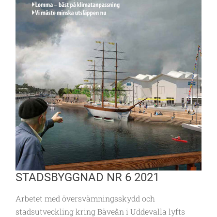
STADSBYGGNAD NR 6 2021
Arbetet med översvämningsskydd och
stadsutveckling kring Bäveån i Uddevalla lyfts