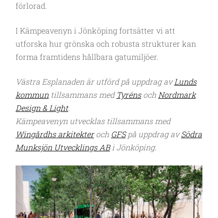
förlorad.
I Kämpeavenyn i Jönköping fortsätter vi att
utforska hur grönska och robusta strukturer kan
forma framtidens hållbara gatumiljöer.
Västra Esplanaden är utförd på uppdrag av
Lunds
kommun
tillsammans med
Tyréns
och
Nordmark
Design & Light
.
Kämpeavenyn utvecklas tillsammans med
Wingårdhs arkitekter
och
GFS
på uppdrag av
Södra
Munksjön Utvecklings AB
i Jönköping.