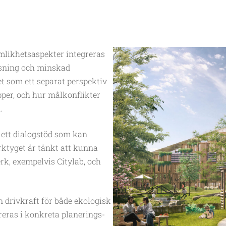
ämlikhetsaspekter integreras
ssning och minskad
et som ett separat perspektiv
per, och hur målkonflikter
.
n ett dialogstöd som kan
ktyget är tänkt att kunna
rk, exempelvis Citylab, och
n drivkraft för både ekologisk
reras i konkreta planerings-