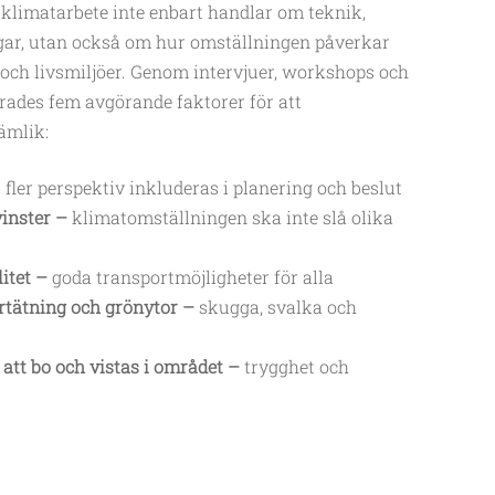
klimatarbete inte enbart handlar om teknik,
gar, utan också om hur omställningen påverkar
ch livsmiljöer. Genom intervjuer, workshops och
erades fem avgörande faktorer för att
ämlik:
t fler perspektiv inkluderas i planering och beslut
vinster –
klimatomställningen ska inte slå olika
litet –
goda transportmöjligheter för alla
rtätning och grönytor –
skugga, svalka och
att bo och vistas i området –
trygghet och