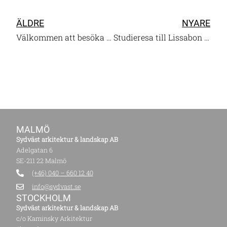
ÄLDRE
NYARE
Välkommen att besöka oss
Studieresa till Lissabon – historiska lager och nya perspektiv
MALMÖ
Sydväst arkitektur & landskap AB
Adelgatan 6
SE-211 22 Malmö
(+46) 040 – 660 12 40
info@sydvast.se
STOCKHOLM
Sydväst arkitektur & landskap AB
c/o Kaminsky Arkitektur