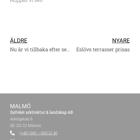
ÄLDRE
NYARE
Nu är vi tillbaka efter semestern!
Eslövs terrasser prisas
MALMÖ
Sydväst arkitektur & landskap AB
Adelgatan 6
SE-211 22 Malmö
(+46) 040 – 660 12 40