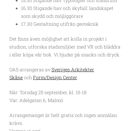
15.30 Stigande hav: typologier och stadsrum
16.30 Stigande hav och skyfall: landskapet
som skydd och möjliggörare
17.30 Gestaltning utifrån geoteknik
Det finns även möjlighet att kolla in projekt i
studion, utforska stadsmiljöer med VR och bläddra
i eller köpa vår bok. Vi bjuder på snacks och dryck.
OAS arrangeras av
Sveriges Arkitekter
Skåne
och
Form/Design Center
.
När: Torsdag 25 september, kl. 15-18
Var: Adelgatan 6, Malmö
Arrangemanget är helt gratis och ingen anmälan
krävs.
Hoppas vi ses!