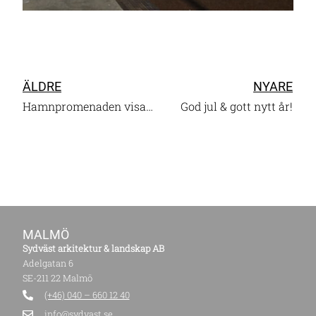
ÄLDRE
NYARE
Hamnpromenaden visar på svensk landskapsarkitektur
God jul & gott nytt år!
MALMÖ
Sydväst arkitektur & landskap AB
Adelgatan 6
SE-211 22 Malmö
(+46) 040 – 660 12 40
info@sydvast.se