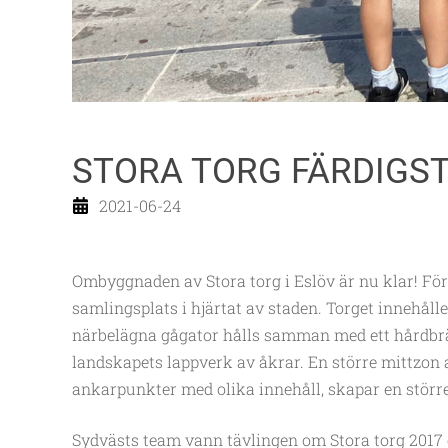
STORA TORG FÄRDIGS
2021-06-24
Ombyggnaden av Stora torg i Eslöv är nu klar! Förs
samlingsplats i hjärtat av staden. Torget innehålle
närbelägna gågator hålls samman med ett hårdbrä
landskapets lappverk av åkrar. En större mittzon a
ankarpunkter med olika innehåll, skapar en störr
Sydvästs team vann tävlingen om Stora torg 2017 