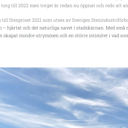
a torg till 2022 men torget är redan nu öppnat och redo att 
n till Stenpriset 2021 som utses av Sveriges Stenindustriför
rum – hjärtat och det naturliga navet i stadskärnan. Med små
 skapat mindre utrymmen och en större intimitet i vad som 