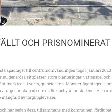
TÄLLT OCH PRISNOMINERAT
ta spadtaget till centrumomvandlingen togs i januari 2020 oc
r nu generösa sittplatser, stora planteringar, vattenspel och
nt marktegel i varm, gulbeige ton. Mönsterläggningen skapa
v torget är skapad som en flexibel yta för stadens liv, en ar
e mångfald av torgupplevelser.
och har sedan dess, tillsammans med kommunen, fördjupat o