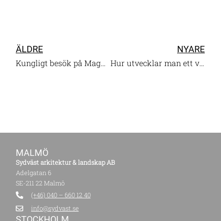
ÄLDRE
NYARE
Kungligt besök på Magnus Ladulås plats
Hur utvecklar man ett världsarv?
MALMÖ
Sydväst arkitektur & landskap AB
Adelgatan 6
SE-211 22 Malmö
(+46) 040 – 660 12 40
info@sydvast.se
STOCKHOLM