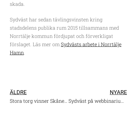
skada.
Sydväst har sedan tävlingsvinsten kring
stadsdelens publika rum 2015 tillsammans med
Norrtälje kommun fördjupat och förverkligat
förslaget. Läs mer om
Sydvästs arbete i Norrtälje
Hamn
.
ÄLDRE
NYARE
Stora torg vinner Skånes arkitekturpris 2022
Sydväst på webbinarium om digital samhällsbyggnad