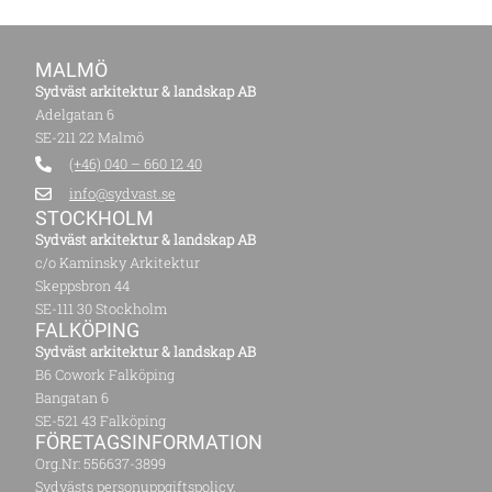
MALMÖ
Sydväst arkitektur & landskap AB
Adelgatan 6
SE-211 22 Malmö
(+46) 040 – 660 12 40
info@sydvast.se
STOCKHOLM
Sydväst arkitektur & landskap AB
c/o Kaminsky Arkitektur
Skeppsbron 44
SE-111 30 Stockholm
FALKÖPING
Sydväst arkitektur & landskap AB
B6 Cowork Falköping
Bangatan 6
SE-521 43 Falköping
FÖRETAGS­INFORMATION
Org.Nr: 556637-3899
Sydvästs
personuppgiftspolicy
.