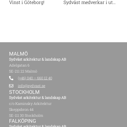
Vinst i Göteborg!
Sydväst medverkar i utställningen ”Play for democracy”
MALMÖ
Sydväst arkitektur & landskap AB
Adelgatan 6
SE-211 22 Malmö
(+46) 040 – 660 12 40
info@sydvast.se
STOCKHOLM
Sydväst arkitektur & landskap AB
c/o Kaminsky Arkitektur
Skeppsbron 44
SE-111 30 Stockholm
FALKÖPING
Sydväst arkitektur & landskap AB