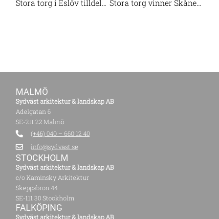
Stora torg i Eslöv tilldelas Landmärket!
Stora torg vinner Skånes arkitekturpris 2022
MALMÖ
Sydväst arkitektur & landskap AB
Adelgatan 6
SE-211 22 Malmö
(+46) 040 – 660 12 40
info@sydvast.se
STOCKHOLM
Sydväst arkitektur & landskap AB
c/o Kaminsky Arkitektur
Skeppsbron 44
SE-111 30 Stockholm
FALKÖPING
Sydväst arkitektur & landskap AB