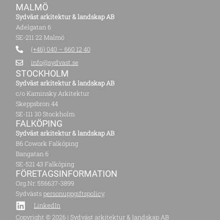
MALMÖ
Sydväst arkitektur & landskap AB
Adelgatan 6
SE-211 22 Malmö
(+46) 040 – 660 12 40
info@sydvast.se
STOCKHOLM
Sydväst arkitektur & landskap AB
c/o Kaminsky Arkitektur
Skeppsbron 44
SE-111 30 Stockholm
FALKÖPING
Sydväst arkitektur & landskap AB
B6 Cowork Falköping
Bangatan 6
SE-521 43 Falköping
FÖRETAGS­INFORMATION
Org.Nr: 556637-3899
Sydvästs
personuppgiftspolicy
.
LinkedIn
Copyright © 2026 | Sydväst arkitektur & landskap AB