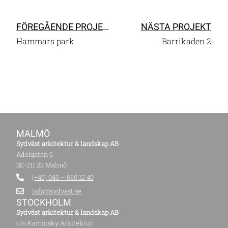
FÖREGÅENDE PROJEKT
NÄSTA PROJEKT
Hammars park
Barrikaden 2
MALMÖ
Sydväst arkitektur & landskap AB
Adelgatan 6
SE-211 22 Malmö
(+46) 040 – 660 12 40
info@sydvast.se
STOCKHOLM
Sydväst arkitektur & landskap AB
c/o Kaminsky Arkitektur