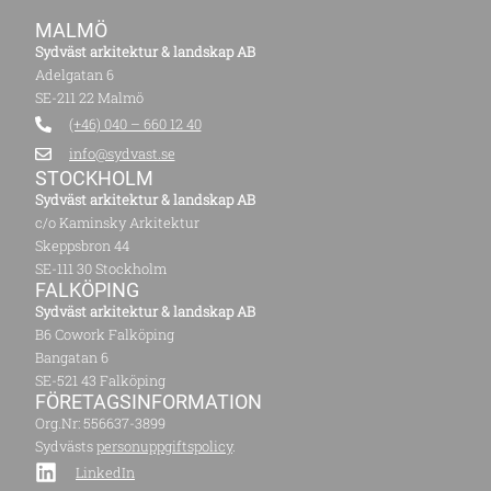
MALMÖ
Sydväst arkitektur & landskap AB
Adelgatan 6
SE-211 22 Malmö
(+46) 040 – 660 12 40
info@sydvast.se
STOCKHOLM
Sydväst arkitektur & landskap AB
c/o Kaminsky Arkitektur
Skeppsbron 44
SE-111 30 Stockholm
FALKÖPING
Sydväst arkitektur & landskap AB
B6 Cowork Falköping
Bangatan 6
SE-521 43 Falköping
FÖRETAGS­INFORMATION
Org.Nr: 556637-3899
Sydvästs
personuppgiftspolicy
.
LinkedIn