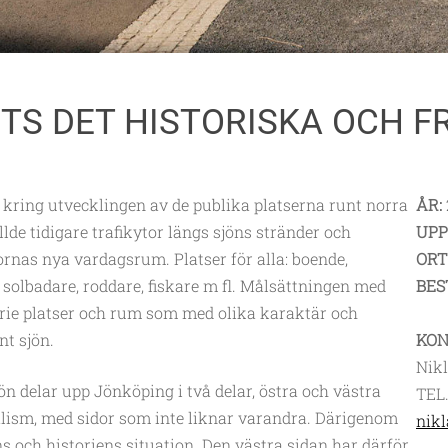
TS DET HISTORISKA OCH F
et kring utvecklingen av de publika platserna runt norra
ÅR:
de tidigare trafikytor längs sjöns stränder och
UPP
nas nya vardagsrum. Platser för alla: boende,
ORT
, solbadare, roddare, fiskare m fl. Målsättningen med
BES
rie platser och rum som med olika karaktär och
nt sjön.
KON
Nik
delar upp Jönköping i två delar, östra och västra
TEL
lism, med sidor som inte liknar varandra. Därigenom
nik
s och historiens situation. Den västra sidan har därför