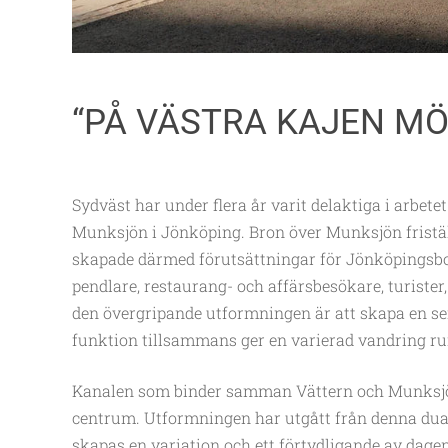
“PÅ VÄSTRA KAJEN MÖ
Sydväst har under flera år varit delaktiga i arbet
Munksjön i Jönköping. Bron över Munksjön friställ
skapade därmed förutsättningar för Jönköpingsbor
pendlare, restaurang- och affärsbesökare, turister
den övergripande utformningen är att skapa en se
funktion tillsammans ger en varierad vandring ru
Kanalen som binder samman Vättern och Munksjön 
centrum. Utformningen har utgått från denna dua
skapas en variation och ett förtydligande av dagen