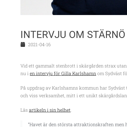
INTERVJU OM STÄRNÖ
2021-04-16
Vid ett gammalt stenbrott i skärgården strax uta
nu i
en intervju för Gilla Karlshamn
om Sydväst fö
På uppdrag av Karlshamns kommun har Sydväst tagi
och viss verksamhet, mitt i ett unikt skärgårdsla
Läs
artikeln i sin helhet
.
“Havet är den största attraktionskraften men h