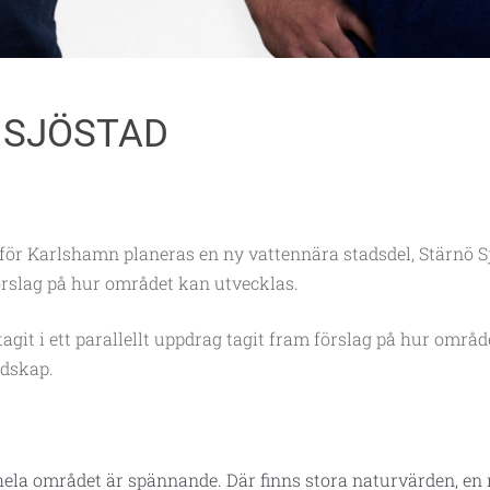
 SJÖSTAD
nför Karlshamn planeras en ny vattennära stadsdel, Stärnö S
rslag på hur området kan utvecklas.
t i ett parallellt uppdrag tagit fram förslag på hur område
ndskap.
ela området är spännande. Där finns stora naturvärden, en m