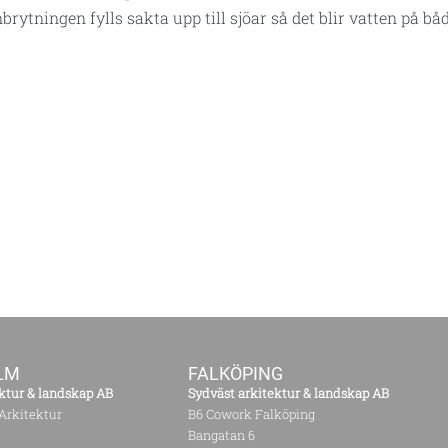
brytningen fylls sakta upp till sjöar så det blir vatten på 
LM
FALKÖPING
ktur & landskap AB
Sydväst arkitektur & landskap AB
Arkitektur
B6 Cowork Falköping
Bangatan 6