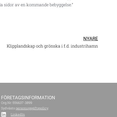
båda sidor av en kommande bebyggelse.“
NYARE
Klipplandskap och grönska i f.d. industrihamn
FÖRETAGS­INFORMATION
Org.Nr: 556637-3899
Sydvästs
personuppgiftspolicy
.
LinkedIn