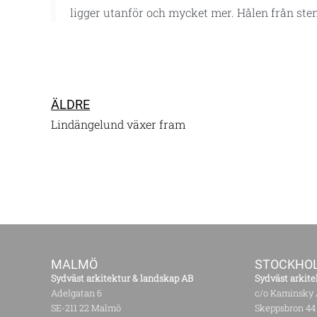
ligger utanför och mycket mer. Hålen från sten
ÄLDRE
Lindängelund växer fram
MALMÖ
STOCKHO
Sydväst arkitektur & landskap AB
Sydväst arkite
Adelgatan 6
c/o Kaminsky 
SE-211 22 Malmö
Skeppsbron 44